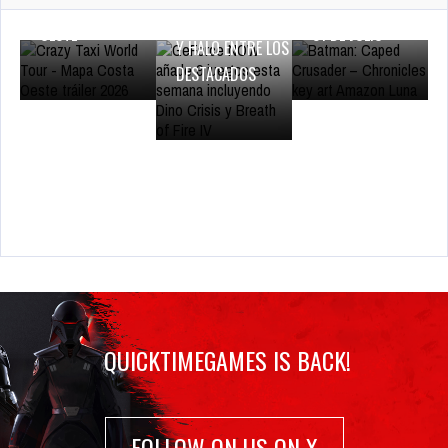
DE LA COSTA
AMAZON LUNA EL
BREATH OF FIRE IV
OESTE
31 DE JULIO
Y HALO ENTRE LOS
DESTACADOS
QUICKTIMEGAMES IS BACK!
FOLLOW ON US ON X