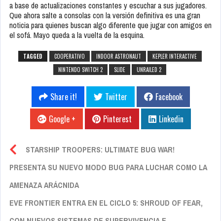
a base de actualizaciones constantes y escuchar a sus jugadores.
Que ahora salte a consolas con la versión definitiva es una gran
noticia para quienes buscan algo diferente que jugar con amigos en
el sofá. Mayo queda a la vuelta de la esquina.
TAGGED
COOPERATIVO
INDOOR ASTRONAUT
KEPLER INTERACTIVE
NINTENDO SWITCH 2
SLIDE
UNRAILED 2
Share it!
Twitter
Facebook
Google +
Pinterest
Linkedin
STARSHIP TROOPERS: ULTIMATE BUG WAR!
PRESENTA SU NUEVO MODO BUG PARA LUCHAR COMO LA
AMENAZA ARÁCNIDA
EVE FRONTIER ENTRA EN EL CICLO 5: SHROUD OF FEAR,
CON NUEVOS SISTEMAS DE SUPERVIVENCIA E