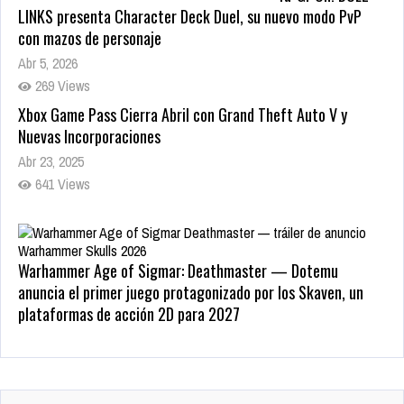
LINKS presenta Character Deck Duel, su nuevo modo PvP
con mazos de personaje
Abr 5, 2026
269 Views
Xbox Game Pass Cierra Abril con Grand Theft Auto V y
Nuevas Incorporaciones
Abr 23, 2025
641 Views
Warhammer Age of Sigmar: Deathmaster — Dotemu
anuncia el primer juego protagonizado por los Skaven, un
plataformas de acción 2D para 2027
May 22, 2026
209 Views
Zenless Zone Zero 3.0 llega a Steam el 17 de junio con DLSS