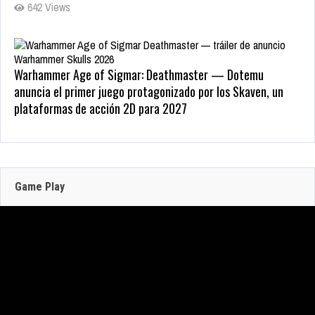
642 Views
Warhammer Age of Sigmar: Deathmaster — Dotemu
anuncia el primer juego protagonizado por los Skaven, un
plataformas de acción 2D para 2027
May 22, 2026
210 Views
Zenless Zone Zero 3.0 llega a Steam el 17 de junio con DLSS
y trazado de rayos; NVIDIA actualiza RTX Remix 1.5
Game Play
Jun 16, 2026
315 Views
JULIO 30, 2026