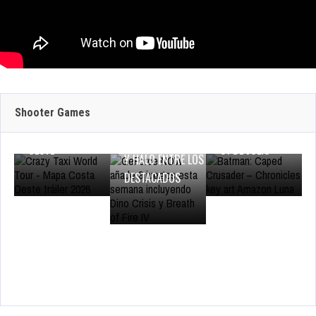
CRAZY TAXI:
WORLD TOUR
JULIO 29, 2026
JULIO 29, 2026
ANUNCIA SU
PRUEBA DE RED
BATMAN: CAPED
GEFORCE NOW
CERRADA
CRUSADER –
SUMA 9 JUEGOS
MULTIJUGADOR Y
CHRONICLES LLEGA
ESTA SEMANA:
MUESTRA EL MAPA
EN EXCLUSIVA A
Shooter Games
DINO CRISIS,
DE LA COSTA
AMAZON LUNA EL
BREATH OF FIRE IV
OESTE
31 DE JULIO
Y HALO ENTRE LOS
DESTACADOS