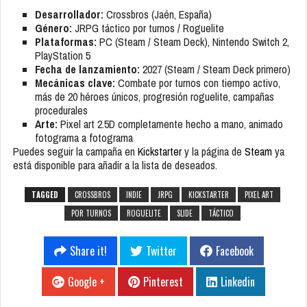
Desarrollador:
Crossbros (Jaén, España)
Género:
JRPG táctico por turnos / Roguelite
Plataformas:
PC (Steam / Steam Deck), Nintendo Switch 2,
PlayStation 5
Fecha de lanzamiento:
2027 (Steam / Steam Deck primero)
Mecánicas clave:
Combate por turnos con tiempo activo,
más de 20 héroes únicos, progresión roguelite, campañas
procedurales
Arte:
Pixel art 2.5D completamente hecho a mano, animado
fotograma a fotograma
Puedes seguir la campaña en
Kickstarter
y la página de
Steam
ya
está disponible para añadir a la lista de deseados.
TAGGED
CROSSBROS
INDIE
JRPG
KICKSTARTER
PIXEL ART
POR TURNOS
ROGUELITE
SLIDE
TÁCTICO
Share it!
Twitter
Facebook
Google +
Pinterest
Linkedin