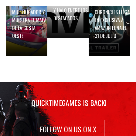
BREATH OF FIRE IV
CERRADA
CRUSADER –
Y HALO ENTRE LOS
MULTIJUGADOR Y
CHRONICLES LLEGA
DESTACADOS
MUESTRA EL MAPA
EN EXCLUSIVA A
DE LA COSTA
AMAZON LUNA EL
OESTE
31 DE JULIO
QUICKTIMEGAMES IS BACK!
FOLLOW ON US ON X