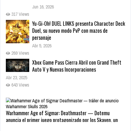
Yu-Gi-Oh! DUEL LINKS presenta Character Deck
Duel, su nuevo modo PvP con mazos de
personaje
Abr 5, 2026
269 Views
Xbox Game Pass Cierra Abril con Grand Theft
Auto V y Nuevas Incorporaciones
Abr 23, 2025
643 Views
Warhammer Age of Sigmar: Deathmaster — Dotemu
anuncia el primer juego protagonizado por los Skaven, un
plataformas de acción 2D para 2027
May 22, 2026
Zenless Zone Zero 3.0 llega a Steam el 17 de