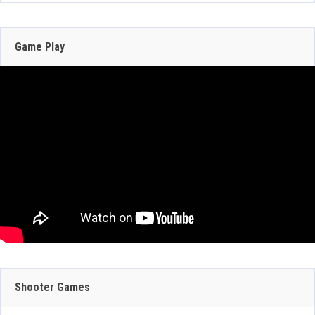
210 Views
junio con DLSS y trazado de rayos; NVIDIA
actualiza RTX Remix 1.5
Game Play
Jun 16, 2026
317 Views
JULIO 29, 2026
JULIO 30, 2026
GEFORCE NOW
CRAZY TAXI:
SUMA 9 JUEGOS
WORLD TOUR
JULIO 29, 2026
ESTA SEMANA:
ANUNCIA SU
Shooter Games
DINO CRISIS,
PRUEBA DE RED
BATMAN: CAPED