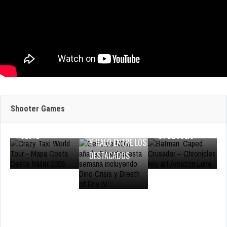
JULIO 30, 2026
CRAZY TAXI:
WORLD TOUR
JULIO 29, 2026
JULIO 29, 2026
ANUNCIA SU
PRUEBA DE RED
BATMAN: CAPED
GEFORCE NOW
CERRADA
CRUSADER –
SUMA 9 JUEGOS
MULTIJUGADOR Y
CHRONICLES LLEGA
ESTA SEMANA:
MUESTRA EL MAPA
EN EXCLUSIVA A
Shooter Games
DINO CRISIS,
DE LA COSTA
AMAZON LUNA EL
BREATH OF FIRE IV
OESTE
31 DE JULIO
Y HALO ENTRE LOS
DESTACADOS