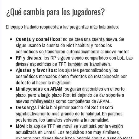
¿Qué cambia para los jugadores?
El equipo ha dado respuesta a las preguntas más habituales:
Cuenta y cosméticos:
no se crea una cuenta nueva. Se
sigue usando la cuenta de Riot habitual y todos los
cosméticos se transfieren automáticamente al nuevo motor.
RP y divisas:
los RP siguen siendo compartidos con LoL. Las
divisas específicas de TFT también se transfieren.
Ajustes y favoritos:
los ajustes personalizados y los
cosméticos marcados como favoritos se restablecerán por
defecto al hacer la migración.
Minileyendas en ARAM:
seguirán disponibles en el corto
plazo, pero a largo plazo Riot irá dejando de dar soporte a
nuevas minileyendas como compañeras de ARAM.
Descarga inicial:
el primer parche del Set 18 será
significativamente más grande de lo habitual. En parches
posteriores, los tamaños volverán a la normalidad.
Móvil:
la app de TFT en móvil se sustituirá por la versión
actualizada en Unreal. Los requisitos son muy similares,
excepto para dispositivos iOS y Android con 2 o 3 GB de RAM