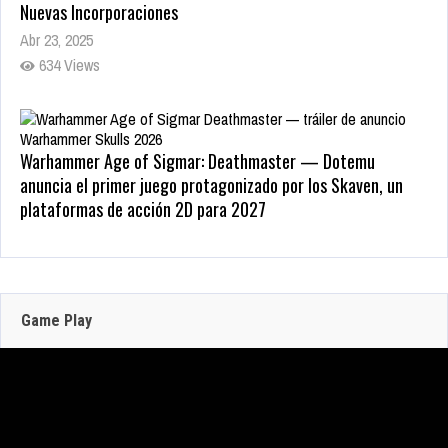
Nuevas Incorporaciones
Abr 23, 2025
634 Views
Warhammer Age of Sigmar: Deathmaster — Dotemu
anuncia el primer juego protagonizado por los Skaven, un
plataformas de acción 2D para 2027
May 22, 2026
Zenless Zone Zero 3.0 llega a Steam el 17 de
206 Views
junio con DLSS y trazado de rayos; NVIDIA
actualiza RTX Remix 1.5
Game Play
Jun 16, 2026
302 Views