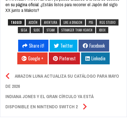
en
su página oficial
. ¿Estáis listos para recorrer el Japón del siglo
XX junto a Makoto?
TAGGED
ACCIÓN
AVENTURA
LIKE A DRAGON
PS5
RGG STUDIO
SEGA
SLIDE
STEAM
STRANGER THAN HEAVEN
XBOX
Share it!
Twitter
Facebook
Google +
Pinterest
Linkedin
AMAZON LUNA ACTUALIZA SU CATÁLOGO PARA MAYO
DE 2026
INDIANA JONES Y EL GRAN CÍRCULO YA ESTÁ
DISPONIBLE EN NINTENDO SWITCH 2