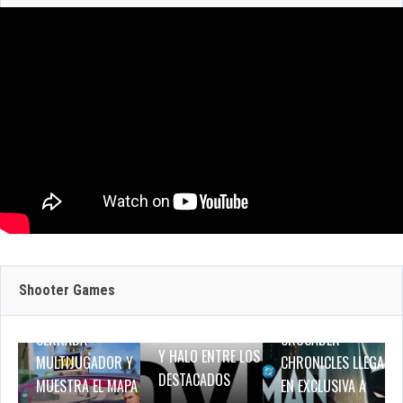
316 Views
JULIO 29, 2026
JULIO 30, 2026
GEFORCE NOW
CRAZY TAXI:
SUMA 9 JUEGOS
WORLD TOUR
JULIO 29, 2026
ESTA SEMANA:
ANUNCIA SU
Shooter Games
DINO CRISIS,
PRUEBA DE RED
BATMAN: CAPED
BREATH OF FIRE IV
CERRADA
CRUSADER –
Y HALO ENTRE LOS
MULTIJUGADOR Y
CHRONICLES LLEGA
DESTACADOS
MUESTRA EL MAPA
EN EXCLUSIVA A