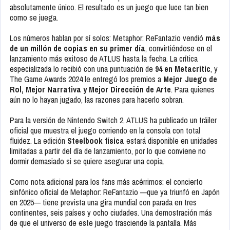
absolutamente único. El resultado es un juego que luce tan bien
como se juega.
Los números hablan por sí solos: Metaphor: ReFantazio vendió
más
de un millón de copias en su primer día
, convirtiéndose en el
lanzamiento más exitoso de ATLUS hasta la fecha. La crítica
especializada lo recibió con una puntuación de
94 en Metacritic
, y
The Game Awards 2024 le entregó los premios a
Mejor Juego de
Rol, Mejor Narrativa y Mejor Dirección de Arte
. Para quienes
aún no lo hayan jugado, las razones para hacerlo sobran.
Para la versión de Nintendo Switch 2, ATLUS ha publicado un tráiler
oficial que muestra el juego corriendo en la consola con total
fluidez. La edición
Steelbook física
estará disponible en unidades
limitadas a partir del día de lanzamiento, por lo que conviene no
dormir demasiado si se quiere asegurar una copia.
Como nota adicional para los fans más acérrimos: el concierto
sinfónico oficial de Metaphor: ReFantazio —que ya triunfó en Japón
en 2025— tiene prevista una gira mundial con parada en tres
continentes, seis países y ocho ciudades. Una demostración más
de que el universo de este juego trasciende la pantalla. Más