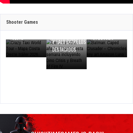
GEFORCE NOW
CERRADA
CRUSADER –
SUMA 9 JUEGOS
MULTIJUGADOR Y
CHRONICLES LLEGA
ESTA SEMANA:
MUESTRA EL MAPA
EN EXCLUSIVA A
Shooter Games
DINO CRISIS,
DE LA COSTA
AMAZON LUNA EL
BREATH OF FIRE IV
OESTE
31 DE JULIO
Y HALO ENTRE LOS
DESTACADOS