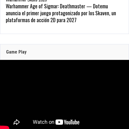
Warhammer Age of Sigmar: Deathmaster — Dotemu
anuncia el primer juego protagonizado por los Skaven, un
plataformas de acción 2D para 2027
May 22, 2026
Zenless Zone Zero 3.0 llega a Steam el 17 de
207 Views
junio con DLSS y trazado de rayos; NVIDIA
actualiza RTX Remix 1.5
Game Play
Jun 16, 2026
304 Views
JULIO 30, 2026
CRAZY TAXI:
WORLD TOUR
JULIO 29, 2026
JULIO 29, 2026
ANUNCIA SU
PRUEBA DE RED
BATMAN: CAPED