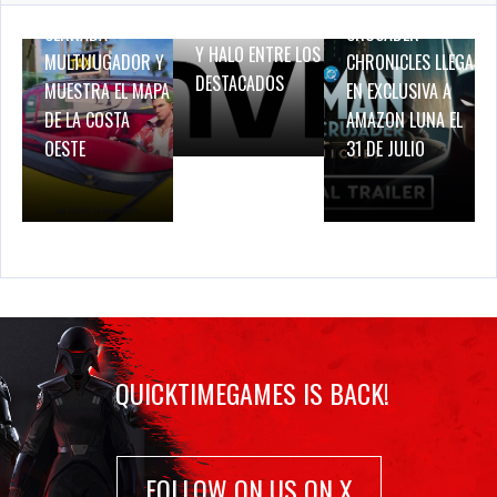
PRUEBA DE RED
BATMAN: CAPED
BREATH OF FIRE IV
CERRADA
CRUSADER –
Y HALO ENTRE LOS
MULTIJUGADOR Y
CHRONICLES LLEGA
DESTACADOS
MUESTRA EL MAPA
EN EXCLUSIVA A
DE LA COSTA
AMAZON LUNA EL
OESTE
31 DE JULIO
QUICKTIMEGAMES IS BACK!
FOLLOW ON US ON X