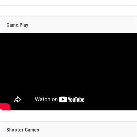
211 Views
Zenless Zone Zero 3.0 llega a Steam el 17 de
junio con DLSS y trazado de rayos; NVIDIA
actualiza RTX Remix 1.5
Game Play
Jun 16, 2026
321 Views
JULIO 29, 2026
JULIO 30, 2026
GEFORCE NOW
CRAZY TAXI:
SUMA 9 JUEGOS
WORLD TOUR
JULIO 29, 2026
ESTA SEMANA:
ANUNCIA SU
Shooter Games
DINO CRISIS,