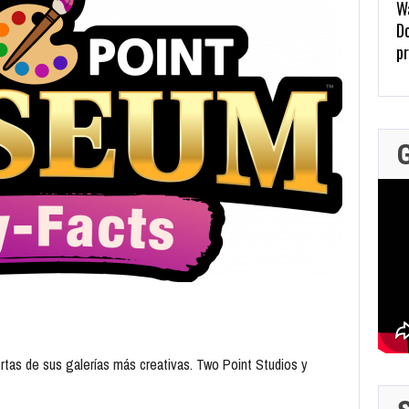
W
D
pr
p
Ma
Ju
rtas de sus galerías más creativas. Two Point Studios y