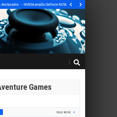
31 de julio
Batman: Caped Crusader – Chronicles llega en exclusiva a…
Aventure Games
0
READ MORE