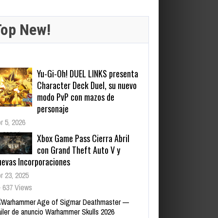
Top New!
Yu-Gi-Oh! DUEL LINKS presenta
Character Deck Duel, su nuevo
modo PvP con mazos de
personaje
r 5, 2026
266 Views
Xbox Game Pass Cierra Abril
con Grand Theft Auto V y
uevas Incorporaciones
r 23, 2025
637 Views