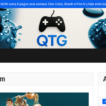
26
Batman: Caped Crusader – Chronicles llega en exclusiva a Amazon Luna el 
um