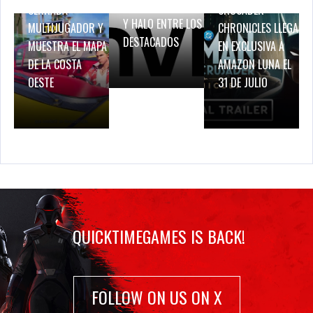
BREATH OF FIRE IV
CERRADA
CRUSADER –
Y HALO ENTRE LOS
MULTIJUGADOR Y
CHRONICLES LLEGA
DESTACADOS
MUESTRA EL MAPA
EN EXCLUSIVA A
DE LA COSTA
AMAZON LUNA EL
OESTE
31 DE JULIO
QUICKTIMEGAMES IS BACK!
FOLLOW ON US ON X