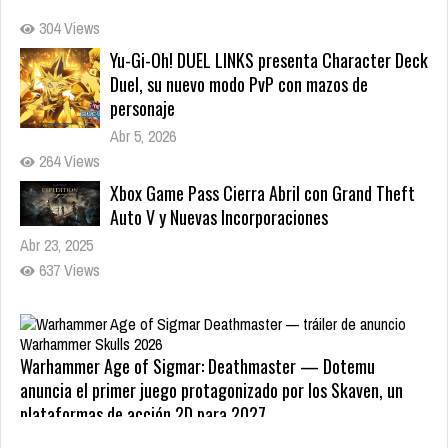
Yu-Gi-Oh! DUEL LINKS presenta Character Deck
Duel, su nuevo modo PvP con mazos de
personaje
Abr 5, 2026
264 Views
Xbox Game Pass Cierra Abril con Grand Theft
Auto V y Nuevas Incorporaciones
Abr 23, 2025
637 Views
Warhammer Age of Sigmar: Deathmaster — Dotemu
anuncia el primer juego protagonizado por los Skaven, un
plataformas de acción 2D para 2027
May 22, 2026
Zenless Zone Zero 3.0 llega a Steam el 17 de