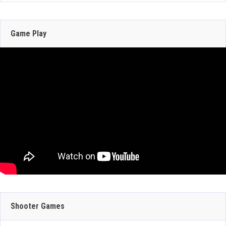
207 Views
junio con DLSS y trazado de rayos; NVIDIA
actualiza RTX Remix 1.5
Game Play
Jun 16, 2026
304 Views
JULIO 29, 2026
JULIO 30, 2026
GEFORCE NOW
CRAZY TAXI:
SUMA 9 JUEGOS
WORLD TOUR
JULIO 29, 2026
ESTA SEMANA:
ANUNCIA SU
Shooter Games
DINO CRISIS,
PRUEBA DE RED
BATMAN: CAPED