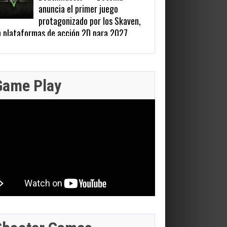
anuncia el primer juego
protagonizado por los Skaven,
n plataformas de acción 2D para 2027
y 22, 2026
Zenless Zone Zero 3.0 llega a
206 Views
Steam el 17 de junio con DLSS
y trazado de rayos; NVIDIA
JULIO 28,
Game Play
actualiza RTX Remix 1.5
2026
JULIO 29,
n 16, 2026
2026
FINAL
300 Views
FANTASY XIV:
GEFORCE
EVERCOLD
NOW SUMA
JULIO 30,
JULIO 29,
REVELA EL
2026
2026
9 JUEGOS
OFICIO
ESTA
CRAZY TAXI:
BATMAN:
BASTION,
SEMANA:
WORLD TOUR
CAPED
LAS RAIDS
DINO CRISIS,
ANUNCIA SU
CRUSADER –
DE FFVII Y LA
BREATH OF
PRUEBA DE RED
CHRONICLES
FECHA EN
FIRE IV Y