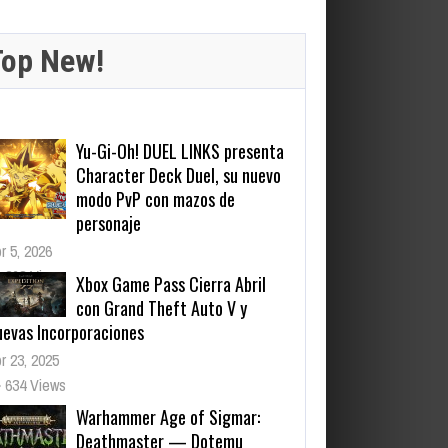
Top New!
Yu-Gi-Oh! DUEL LINKS presenta
Character Deck Duel, su nuevo
modo PvP con mazos de
personaje
r 5, 2026
263 Views
Xbox Game Pass Cierra Abril
con Grand Theft Auto V y
uevas Incorporaciones
r 23, 2025
634 Views
Warhammer Age of Sigmar:
Deathmaster — Dotemu