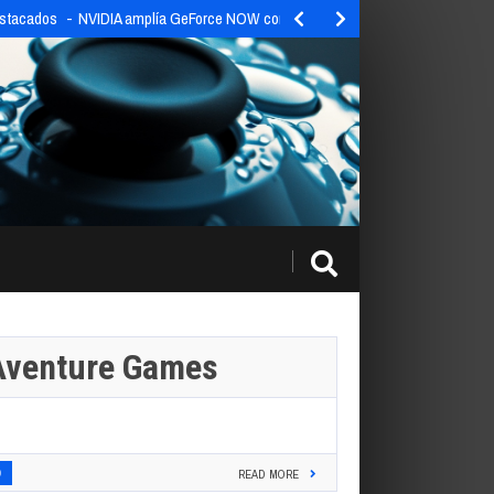
estacados
NVIDIA amplía GeForce NOW con 9 nuevos títulos esta…
Aventure Games
0
READ MORE