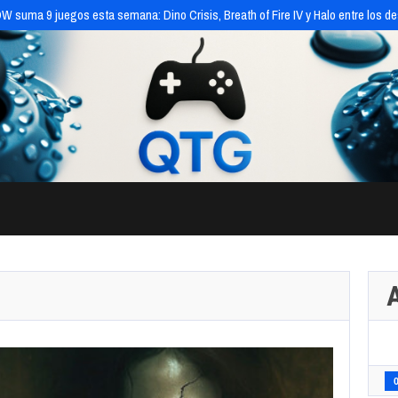
 suma 9 juegos esta semana: Dino Crisis, Breath of Fire IV y Halo entre los d