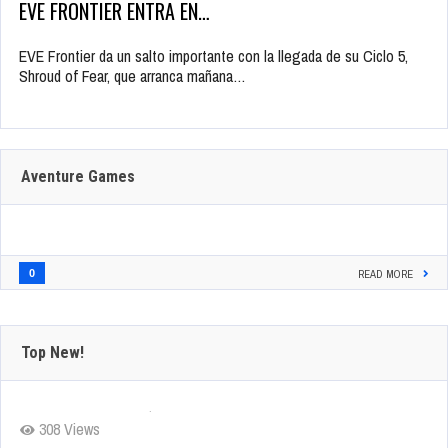
EVE FRONTIER ENTRA EN…
EVE Frontier da un salto importante con la llegada de su Ciclo 5,
Shroud of Fear, que arranca mañana…
Aventure Games
0
READ MORE
Top New!
Yu-Gi-Oh! DUEL LINKS presenta Character Deck