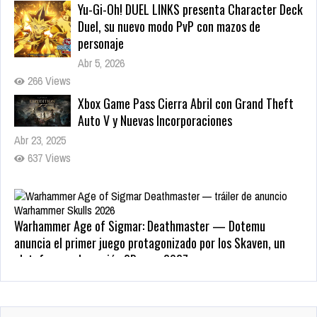
Duel, su nuevo modo PvP con mazos de
personaje
Abr 5, 2026
266 Views
Xbox Game Pass Cierra Abril con Grand Theft
Auto V y Nuevas Incorporaciones
Abr 23, 2025
637 Views
Warhammer Age of Sigmar: Deathmaster — Dotemu
anuncia el primer juego protagonizado por los Skaven, un
plataformas de acción 2D para 2027
May 22, 2026
Zenless Zone Zero 3.0 llega a Steam el 17 de
207 Views
junio con DLSS y trazado de rayos; NVIDIA
actualiza RTX Remix 1.5