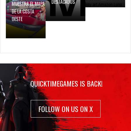
DESTACADOS
MUESTRA EL MAPA
DE LA COSTA
OESTE
QUICKTIMEGAMES IS BACK!
FOLLOW ON US ON X