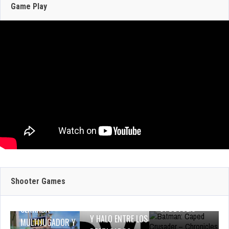
Game Play
Jun 16, 2026
308 Views
JULIO 29, 2026
JULIO 29, 2026
JULIO 30, 2026
BATMAN: CAPED
GEFORCE NOW
CRUSADER –
CRAZY TAXI:
SUMA 9 JUEGOS
CHRONICLES LLEGA
WORLD TOUR
ESTA SEMANA:
EN EXCLUSIVA A
ANUNCIA SU
Shooter Games
DINO CRISIS,
AMAZON LUNA EL
PRUEBA DE RED
BREATH OF FIRE IV
31 DE JULIO
CERRADA
Y HALO ENTRE LOS
MULTIJUGADOR Y