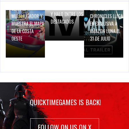
PRUEBA DE RED
BATMAN: CAPED
BREATH OF FIRE IV
CERRADA
CRUSADER –
Y HALO ENTRE LOS
MULTIJUGADOR Y
CHRONICLES LLEGA
DESTACADOS
MUESTRA EL MAPA
EN EXCLUSIVA A
DE LA COSTA
AMAZON LUNA EL
OESTE
31 DE JULIO
QUICKTIMEGAMES IS BACK!
FOLLOW ON US ON X