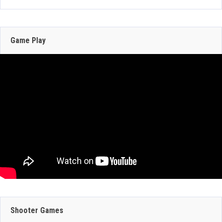
206 Views
Zenless Zone Zero 3.0 llega a Steam el 17 de
junio con DLSS y trazado de rayos; NVIDIA
actualiza RTX Remix 1.5
Game Play
Jun 16, 2026
302 Views
JULIO 29, 2026
JULIO 30, 2026
GEFORCE NOW
CRAZY TAXI:
SUMA 9 JUEGOS
WORLD TOUR
JULIO 29, 2026
ESTA SEMANA:
ANUNCIA SU
Shooter Games
DINO CRISIS,