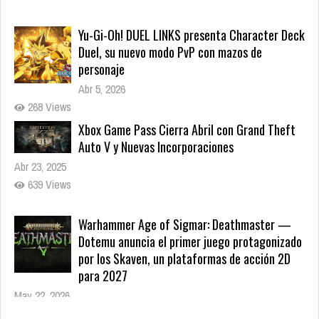
Yu-Gi-Oh! DUEL LINKS presenta Character Deck
Duel, su nuevo modo PvP con mazos de
personaje
Abr 5, 2026
268 Views
Xbox Game Pass Cierra Abril con Grand Theft
Auto V y Nuevas Incorporaciones
Abr 23, 2025
639 Views
Warhammer Age of Sigmar: Deathmaster —
Dotemu anuncia el primer juego protagonizado
por los Skaven, un plataformas de acción 2D
para 2027
May 22, 2026
208 Views
Zenless Zone Zero 3.0 llega a Steam el 17 de