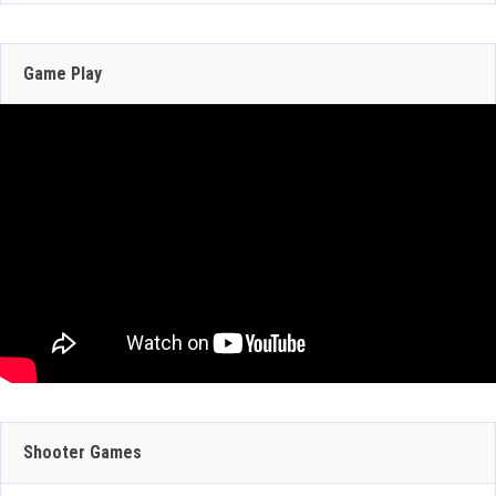
junio con DLSS y trazado de rayos; NVIDIA
actualiza RTX Remix 1.5
Game Play
Jun 16, 2026
312 Views
JULIO 29, 2026
JULIO 30, 2026
GEFORCE NOW
CRAZY TAXI:
SUMA 9 JUEGOS
WORLD TOUR
JULIO 29, 2026
ESTA SEMANA:
ANUNCIA SU
Shooter Games
DINO CRISIS,
PRUEBA DE RED
BATMAN: CAPED