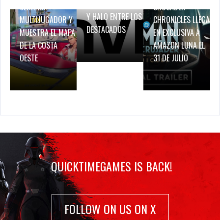
BREATH OF FIRE IV
CERRADA
CRUSADER –
Y HALO ENTRE LOS
MULTIJUGADOR Y
CHRONICLES LLEGA
DESTACADOS
MUESTRA EL MAPA
EN EXCLUSIVA A
DE LA COSTA
AMAZON LUNA EL
OESTE
31 DE JULIO
QUICKTIMEGAMES IS BACK!
FOLLOW ON US ON X