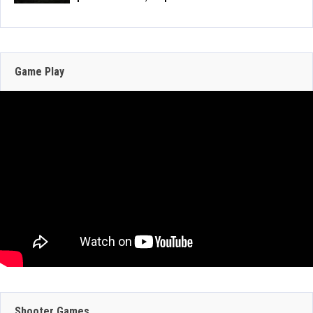
May 22, 2026
206 Views
Zenless Zone Zero 3.0 llega a Steam el 17 de
junio con DLSS y trazado de rayos; NVIDIA
actualiza RTX Remix 1.5
Game Play
Jun 16, 2026
304 Views
JULIO 29, 2026
JULIO 30, 2026
GEFORCE NOW
CRAZY TAXI:
SUMA 9 JUEGOS
WORLD TOUR
JULIO 29, 2026
ESTA SEMANA:
ANUNCIA SU
Shooter Games