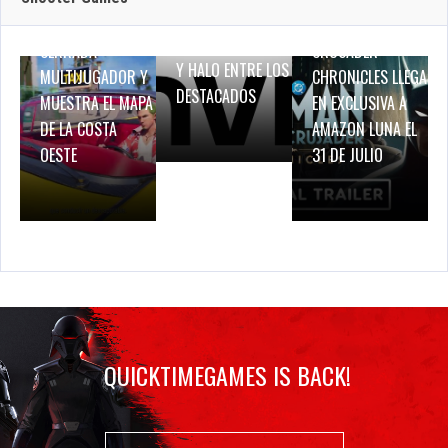
DINO CRISIS,
PRUEBA DE RED
BATMAN: CAPED
BREATH OF FIRE IV
CERRADA
CRUSADER –
Y HALO ENTRE LOS
MULTIJUGADOR Y
CHRONICLES LLEGA
DESTACADOS
MUESTRA EL MAPA
EN EXCLUSIVA A
DE LA COSTA
AMAZON LUNA EL
OESTE
31 DE JULIO
QUICKTIMEGAMES IS BACK!