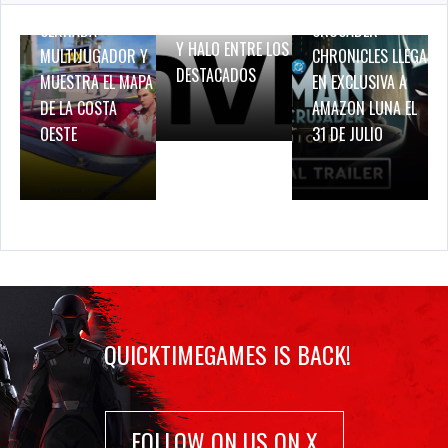
PRUEBA DE RED
BATMAN: CAPED
BREATH OF FIRE IV
CERRADA
CRUSADER –
Y HALO ENTRE LOS
MULTIJUGADOR Y
CHRONICLES LLEGA
DESTACADOS
MUESTRA EL MAPA
EN EXCLUSIVA A
DE LA COSTA
AMAZON LUNA EL
OESTE
31 DE JULIO
QUICKTIMEGAMES IS BACK!
FOLLOW ON US ON X