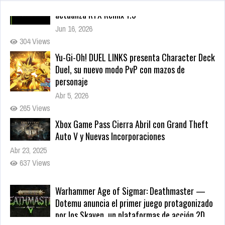
Yu-Gi-Oh! DUEL LINKS presenta Character Deck
Duel, su nuevo modo PvP con mazos de
personaje
Abr 5, 2026
265 Views
Xbox Game Pass Cierra Abril con Grand Theft
Auto V y Nuevas Incorporaciones
Abr 23, 2025
637 Views
Warhammer Age of Sigmar: Deathmaster —
Dotemu anuncia el primer juego protagonizado
por los Skaven, un plataformas de acción 2D
para 2027
May 22, 2026