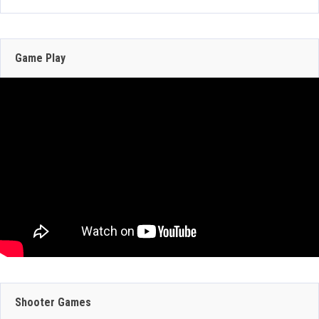
207 Views
Zenless Zone Zero 3.0 llega a Steam el 17 de
junio con DLSS y trazado de rayos; NVIDIA
actualiza RTX Remix 1.5
Game Play
Jun 16, 2026
304 Views
JULIO 29, 2026
JULIO 30, 2026
GEFORCE NOW
CRAZY TAXI:
SUMA 9 JUEGOS
WORLD TOUR
JULIO 29, 2026
ESTA SEMANA:
ANUNCIA SU
Shooter Games
DINO CRISIS,