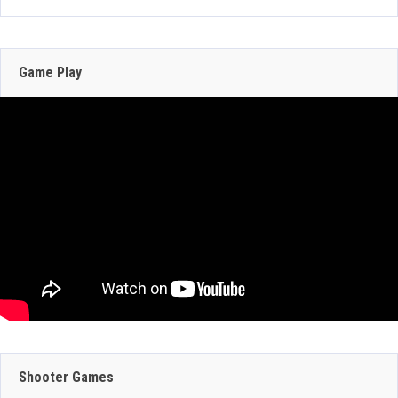
207 Views
Zenless Zone Zero 3.0 llega a Steam el 17 de
junio con DLSS y trazado de rayos; NVIDIA
actualiza RTX Remix 1.5
Game Play
Jun 16, 2026
304 Views
JULIO 29, 2026
JULIO 30, 2026
GEFORCE NOW
CRAZY TAXI:
SUMA 9 JUEGOS
WORLD TOUR
JULIO 29, 2026
ESTA SEMANA:
ANUNCIA SU
Shooter Games
DINO CRISIS,