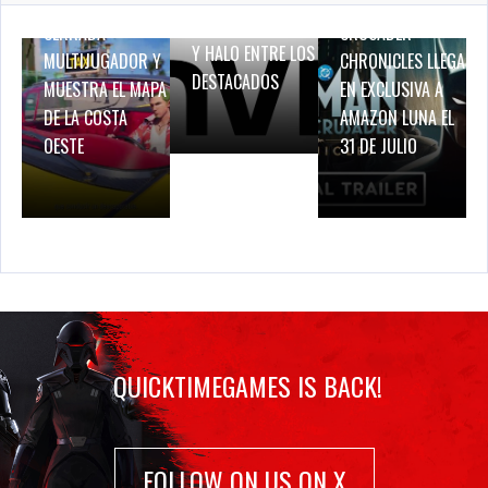
PRUEBA DE RED
BATMAN: CAPED
BREATH OF FIRE IV
CERRADA
CRUSADER –
Y HALO ENTRE LOS
MULTIJUGADOR Y
CHRONICLES LLEGA
DESTACADOS
MUESTRA EL MAPA
EN EXCLUSIVA A
DE LA COSTA
AMAZON LUNA EL
OESTE
31 DE JULIO
QUICKTIMEGAMES IS BACK!
FOLLOW ON US ON X