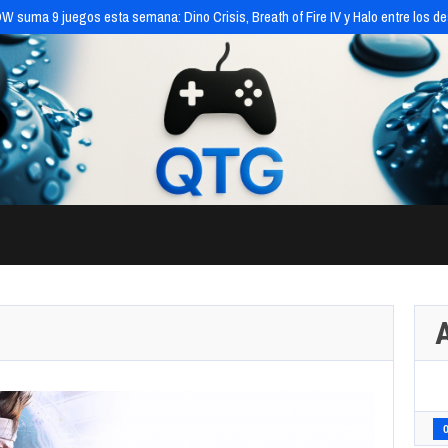
 suma 9 juegos esta semana: Dino Crisis, Breath of Fire IV y Halo entre los d