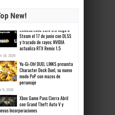
Top New!
Yu-Gi-Oh! DUEL LINKS presenta
Character Deck Duel, su nuevo
modo PvP con mazos de
personaje
r 5, 2026
269 Views
Xbox Game Pass Cierra Abril
con Grand Theft Auto V y
uevas Incorporaciones
r 23, 2025
640 Views