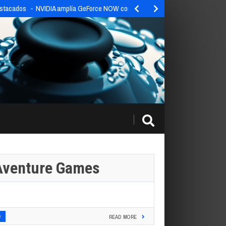
estacados
NVIDIA amplía GeForce NOW con 9 nuevos títulos esta…
Aventure Games
0
READ MORE