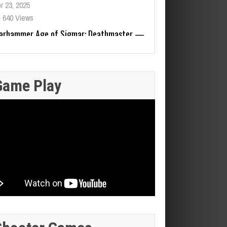
arhammer Age of Sigmar: Deathmaster —
otemu anuncia el primer juego
otagonizado por los Skaven, un
lataformas de acción 2D para 2027
Zenless Zone Zero 3.0 llega a
y 22, 2026
Steam el 17 de junio con DLSS
209 Views
y trazado de rayos; NVIDIA
JULIO 28,
Game Play
actualiza RTX Remix 1.5
2026
JULIO 29,
n 16, 2026
2026
FINAL
314 Views
FANTASY XIV:
GEFORCE
EVERCOLD
NOW SUMA
JULIO 30,
JULIO 29,
REVELA EL
2026
2026
9 JUEGOS
OFICIO
ESTA
CRAZY TAXI:
BATMAN:
BASTION,
SEMANA:
WORLD TOUR
CAPED
LAS RAIDS
DINO CRISIS,
ANUNCIA SU
CRUSADER –
DE FFVII Y LA
BREATH OF
PRUEBA DE RED
CHRONICLES
FECHA EN
FIRE IV Y