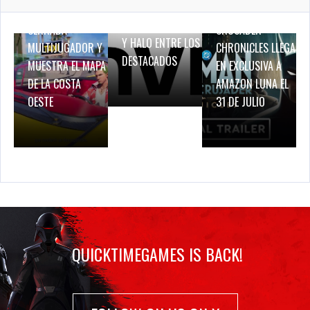
DINO CRISIS,
PRUEBA DE RED
BATMAN: CAPED
BREATH OF FIRE IV
CERRADA
CRUSADER –
Y HALO ENTRE LOS
MULTIJUGADOR Y
CHRONICLES LLEGA
DESTACADOS
MUESTRA EL MAPA
EN EXCLUSIVA A
DE LA COSTA
AMAZON LUNA EL
OESTE
31 DE JULIO
QUICKTIMEGAMES IS BACK!