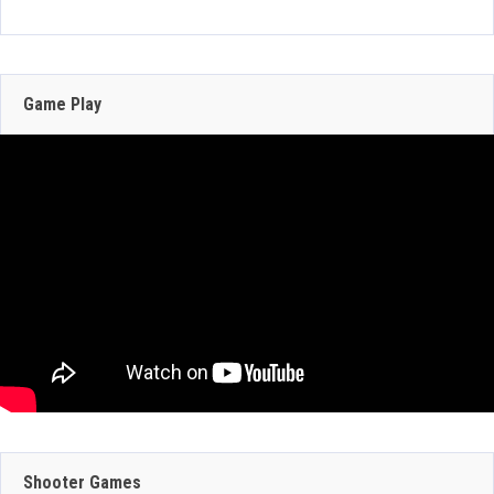
206 Views
Zenless Zone Zero 3.0 llega a Steam el 17 de
junio con DLSS y trazado de rayos; NVIDIA
actualiza RTX Remix 1.5
Game Play
Jun 16, 2026
304 Views
JULIO 29, 2026
JULIO 30, 2026
GEFORCE NOW
CRAZY TAXI:
SUMA 9 JUEGOS
WORLD TOUR
JULIO 29, 2026
ESTA SEMANA:
ANUNCIA SU
Shooter Games