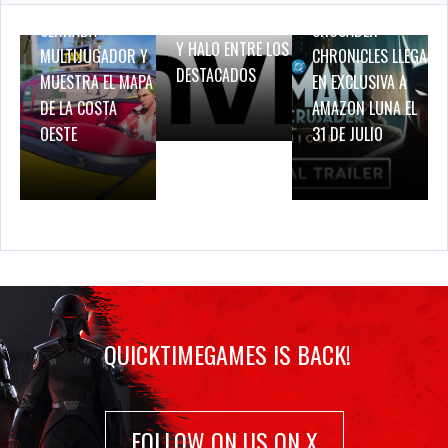
PRUEBA DE RED
BATMAN: CAPED
BREATH OF FIRE IV
CERRADA
CRUSADER –
Y HALO ENTRE LOS
MULTIJUGADOR Y
CHRONICLES LLEGA
DESTACADOS
MUESTRA EL MAPA
EN EXCLUSIVA A
DE LA COSTA
AMAZON LUNA EL
OESTE
31 DE JULIO
QUICKTIMEGAMES IS BACK!
FOLLOW ON US ON X