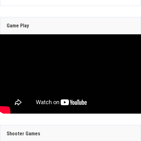
Warhammer Age of Sigmar: Deathmaster —
Dotemu anuncia el primer juego protagonizado
por los Skaven, un plataformas de acción 2D
Game Play
para 2027
May 22, 2026
206 Views
JULIO 29, 2026
JULIO 30, 2026
GEFORCE NOW
CRAZY TAXI:
SUMA 9 JUEGOS
WORLD TOUR
JULIO 29, 2026
ESTA SEMANA:
ANUNCIA SU
Shooter Games
DINO CRISIS,