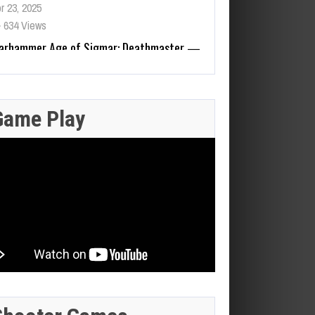
arhammer Age of Sigmar: Deathmaster —
otemu anuncia el primer juego
otagonizado por los Skaven, un
lataformas de acción 2D para 2027
Zenless Zone Zero 3.0 llega a
y 22, 2026
Steam el 17 de junio con DLSS
206 Views
y trazado de rayos; NVIDIA
JULIO 28,
Game Play
actualiza RTX Remix 1.5
2026
JULIO 29,
n 16, 2026
2026
FINAL
301 Views
FANTASY XIV:
GEFORCE
EVERCOLD
NOW SUMA
JULIO 30,
JULIO 29,
REVELA EL
2026
2026
9 JUEGOS
OFICIO
ESTA
CRAZY TAXI:
BATMAN:
BASTION,
SEMANA:
WORLD TOUR
CAPED
LAS RAIDS
DINO CRISIS,
ANUNCIA SU
CRUSADER –
DE FFVII Y LA
BREATH OF
PRUEBA DE RED
CHRONICLES
FECHA EN
FIRE IV Y