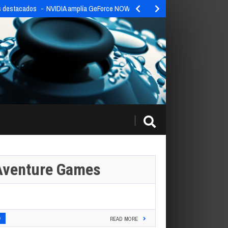
os destacados
NVIDIA amplía GeForce NOW con 9 nuevos títulos esta…
Aventure Games
0
READ MORE