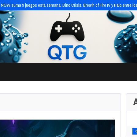
NOW suma 9 juegos esta semana: Dino Crisis, Breath of Fire IV y Halo entre l