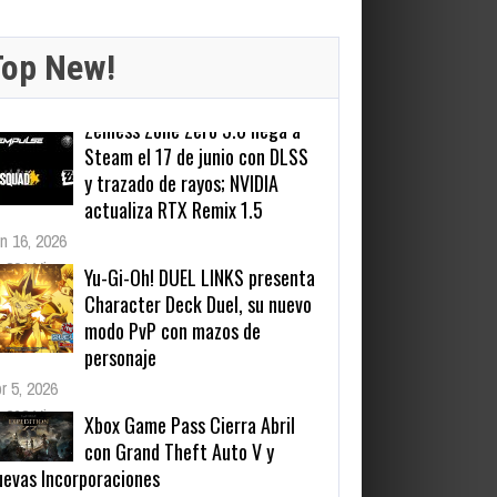
Top New!
Yu-Gi-Oh! DUEL LINKS presenta
Character Deck Duel, su nuevo
modo PvP con mazos de
personaje
r 5, 2026
263 Views
Xbox Game Pass Cierra Abril
con Grand Theft Auto V y
uevas Incorporaciones
r 23, 2025
634 Views