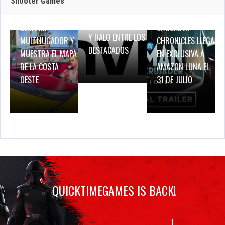
ANUNCIA SU
Shooter Games
DINO CRISIS,
PRUEBA DE RED
BATMAN: CAPED
BREATH OF FIRE IV
CERRADA
CRUSADER –
Y HALO ENTRE LOS
MULTIJUGADOR Y
CHRONICLES LLEGA
DESTACADOS
MUESTRA EL MAPA
EN EXCLUSIVA A
DE LA COSTA
AMAZON LUNA EL
OESTE
31 DE JULIO
QUICKTIMEGAMES IS BACK!