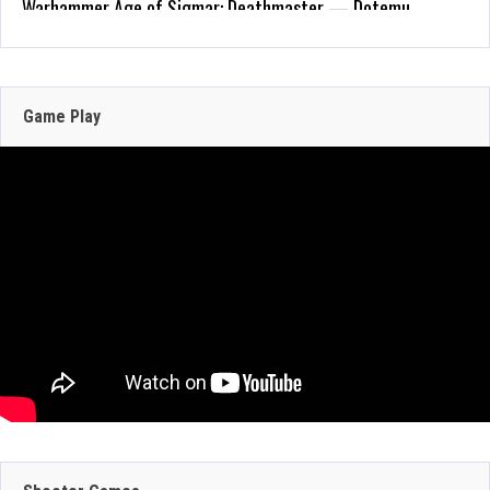
May 22, 2026
208 Views
Zenless Zone Zero 3.0 llega a Steam el 17 de
junio con DLSS y trazado de rayos; NVIDIA
actualiza RTX Remix 1.5
Game Play
Jun 16, 2026
312 Views
JULIO 29, 2026
JULIO 30, 2026
GEFORCE NOW
CRAZY TAXI:
SUMA 9 JUEGOS
WORLD TOUR
JULIO 29, 2026
ESTA SEMANA: