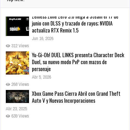
Yu-Gi-Oh! DUEL LINKS presenta Character Deck
Duel, su nuevo modo PvP con mazos de
personaje
Abr 5, 2026
268 Views
Xbox Game Pass Cierra Abril con Grand Theft
Auto V y Nuevas Incorporaciones
Abr 23, 2025
639 Views
Warhammer Age of Sigmar: Deathmaster —
Dotemu anuncia el primer juego protagonizado
por los Skaven, un plataformas de acción 2D
para 2027