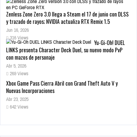
Zenless Zone Zero 3.0 llega a Steam el 17 de junio con DLSS
y trazado de rayos; NVIDIA actualiza RTX Remix 1.5
Jun 16, 2026
316 Views
Yu-Gi-Oh! DUEL
LINKS presenta Character Deck Duel, su nuevo modo PvP
con mazos de personaje
Abr 5, 2026
269 Views
Xbox Game Pass Cierra Abril con Grand Theft Auto V y
Nuevas Incorporaciones
Abr 23, 2025
642 Views
Warhammer Age of Sigmar: Deathmaster — Dotemu
anuncia el primer juego protagonizado por los Skaven, un