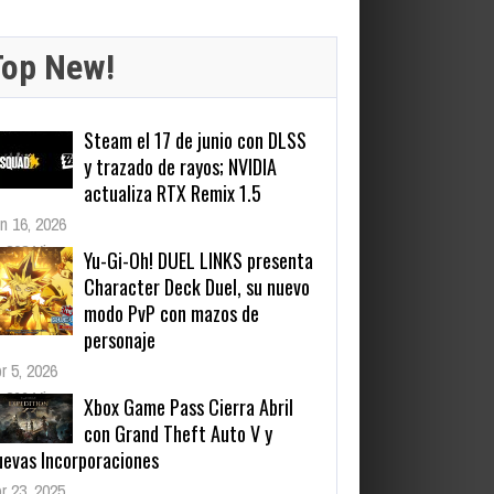
Top New!
Yu-Gi-Oh! DUEL LINKS presenta
Character Deck Duel, su nuevo
modo PvP con mazos de
personaje
r 5, 2026
266 Views
Xbox Game Pass Cierra Abril
con Grand Theft Auto V y
uevas Incorporaciones
r 23, 2025
637 Views
Warhammer Age of Sigmar:
Deathmaster — Dotemu