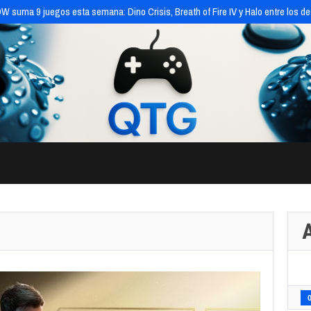
 suma 9 juegos esta semana: Dino Crisis, Breath of Fire IV y Halo entre los d