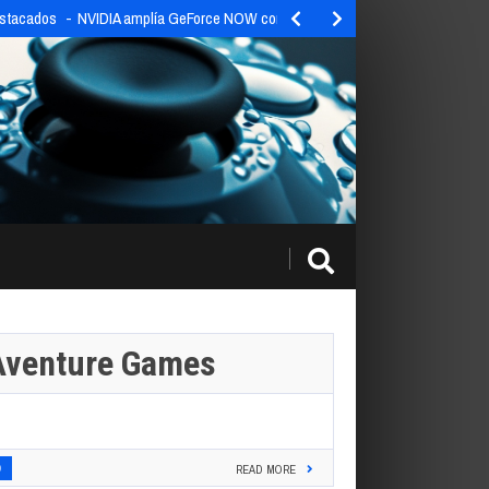
estacados
NVIDIA amplía GeForce NOW con 9 nuevos títulos esta…
Aventure Games
0
READ MORE