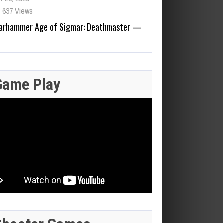
anuncia el primer juego
protagonizado por los Skaven,
n plataformas de acción 2D para 2027
y 22, 2026
Zenless Zone Zero 3.0 llega a
207 Views
Steam el 17 de junio con DLSS
y trazado de rayos; NVIDIA
JULIO 28,
Game Play
actualiza RTX Remix 1.5
2026
JULIO 29,
n 16, 2026
2026
FINAL
308 Views
FANTASY XIV:
GEFORCE
EVERCOLD
NOW SUMA
JULIO 30,
JULIO 29,
REVELA EL
2026
2026
9 JUEGOS
OFICIO
ESTA
CRAZY TAXI:
BATMAN:
BASTION,
SEMANA:
WORLD TOUR
CAPED
LAS RAIDS
DINO CRISIS,
ANUNCIA SU
CRUSADER –
DE FFVII Y LA
BREATH OF
PRUEBA DE RED
CHRONICLES
FECHA EN
FIRE IV Y