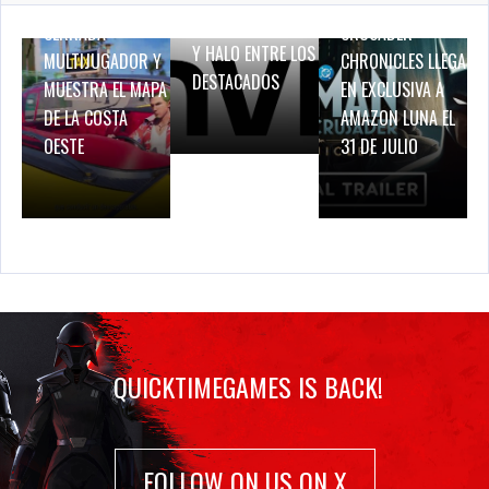
PRUEBA DE RED
BATMAN: CAPED
BREATH OF FIRE IV
CERRADA
CRUSADER –
Y HALO ENTRE LOS
MULTIJUGADOR Y
CHRONICLES LLEGA
DESTACADOS
MUESTRA EL MAPA
EN EXCLUSIVA A
DE LA COSTA
AMAZON LUNA EL
OESTE
31 DE JULIO
QUICKTIMEGAMES IS BACK!
FOLLOW ON US ON X