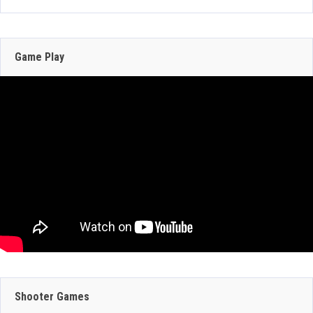
210 Views
Zenless Zone Zero 3.0 llega a Steam el 17 de
junio con DLSS y trazado de rayos; NVIDIA
actualiza RTX Remix 1.5
Game Play
Jun 16, 2026
317 Views
JULIO 29, 2026
JULIO 30, 2026
GEFORCE NOW
CRAZY TAXI:
SUMA 9 JUEGOS
WORLD TOUR
JULIO 29, 2026
ESTA SEMANA:
ANUNCIA SU
Shooter Games
DINO CRISIS,